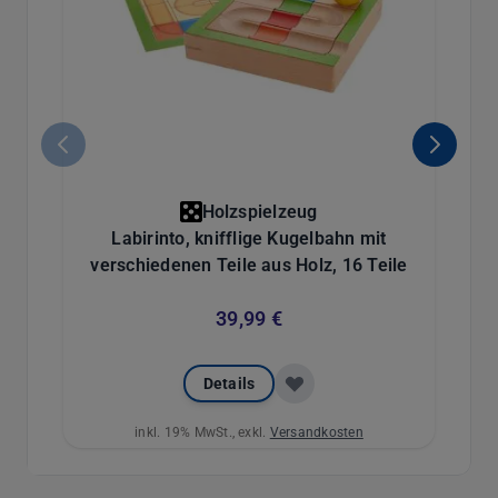
Holzspielzeug
Labirinto, knifflige Kugelbahn mit
P
verschiedenen Teile aus Holz, 16 Teile
N
39,99 €
Details
inkl. 19% MwSt., exkl.
Versandkosten