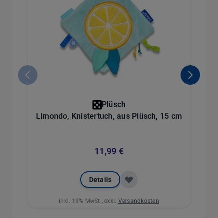
Plüsch
Limondo, Knistertuch, aus Plüsch, 15 cm
Li
11,99 €
Details
inkl. 19% MwSt., exkl.
Versandkosten