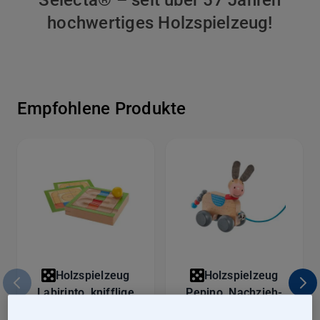
hochwertiges Holzspielzeug!
Empfohlene Produkte
Holzspielzeug
Holzspielzeug
Labirinto, knifflige
Pepino, Nachzieh-
Kugelbahn mit
Esel, Schiebe-und