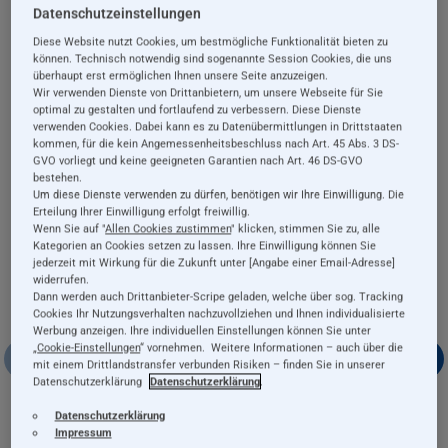
verschiedenen Teile
Nachziehspielzeug
Datenschutzeinstellungen
39,99 €
15,99 €
aus Holz, 16 Teile
mit Glöckchen aus
Diese Website nutzt Cookies, um bestmögliche Funktionalität bieten zu
Holz, 13 cm
können. Technisch notwendig sind sogenannte Session Cookies, die uns
überhaupt erst ermöglichen Ihnen unsere Seite anzuzeigen.
Details
Details
Wir verwenden Dienste von Drittanbietern, um unsere Webseite für Sie
optimal zu gestalten und fortlaufend zu verbessern. Diese Dienste
inkl. 19% MwSt., exkl.
inkl. 19% MwSt., exkl.
verwenden Cookies. Dabei kann es zu Datenübermittlungen in Drittstaaten
Versandkosten
Versandkosten
kommen, für die kein Angemessenheitsbeschluss nach Art. 45 Abs. 3 DS-
GVO vorliegt und keine geeigneten Garantien nach Art. 46 DS-GVO
bestehen.
Um diese Dienste verwenden zu dürfen, benötigen wir Ihre Einwilligung. Die
Unsere Kategorien
Erteilung Ihrer Einwilligung erfolgt freiwillig.
Wenn Sie auf "
Allen Cookies zustimmen
" klicken, stimmen Sie zu, alle
Kategorien an Cookies setzen zu lassen. Ihre Einwilligung können Sie
jederzeit mit Wirkung für die Zukunft unter [Angabe einer Email-Adresse]
widerrufen.
Dann werden auch Drittanbieter-Scripe geladen, welche über sog. Tracking
Cookies Ihr Nutzungsverhalten nachzuvollziehen und Ihnen individualisierte
Werbung anzeigen. Ihre individuellen Einstellungen können Sie unter
„
Cookie-Einstellungen
“ vornehmen. Weitere Informationen – auch über die
mit einem Drittlandstransfer verbunden Risiken – finden Sie in unserer
Datenschutzerklärung
Datenschutzerklärung
.
Schönes und
Kleinkindwelt
Datenschutzerklärung
Impressum
Nützliches