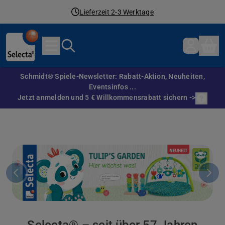
Lieferzeit 2-3 Werktage
Direkt zum Inhalt
Schmidt® Spiele-Newsletter: Rabatt-Aktion, Neuheiten,
Eventsinfos ...
Jetzt anmelden und 5 € Willkommensrabatt sichern ->
Selecta® – seit über 57 Jahren