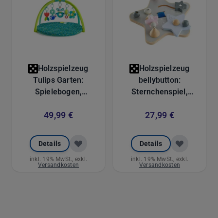
Holzspielzeug
Holzspielzeug
Tulips Garten:
bellybutton:
Spielebogen,
Sternchenspiel,
Activity-Decke aus
Motorikspielzeug mit
49,99 €
27,99 €
Plüsch mit 5
Glöckchen und
abnehmbaren
Klettverschluss aus
Anhängern, 83 cm
Holz, 19 cm
Details
Details
inkl. 19% MwSt., exkl.
inkl. 19% MwSt., exkl.
Versandkosten
Versandkosten