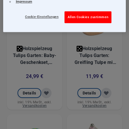
Impressum
Cookie-Einstellungen
Allen Cookies zustimmen
Holzspielzeug
Holzspielzeug
Tulips Garten: Baby-
Tulips Garten:
Geschenkset,
Greifling Tulpe mit
Willkommen!, 3-
bewegkichen Perlen
24,99 €
11,99 €
teiliges Set in
aus Holz, 9,5 cm
Geschenkverpackung
Details
Details
inkl. 19% MwSt., exkl.
inkl. 19% MwSt., exkl.
Versandkosten
Versandkosten