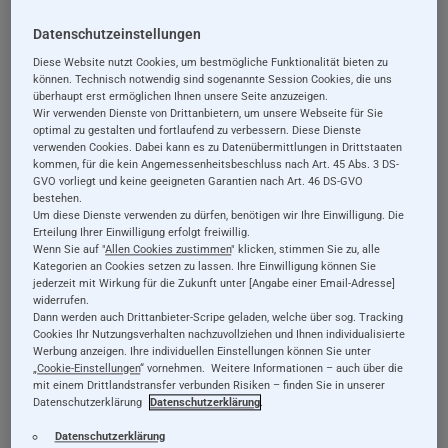
Datenschutzeinstellungen
Diese Website nutzt Cookies, um bestmögliche Funktionalität bieten zu
können. Technisch notwendig sind sogenannte Session Cookies, die uns
überhaupt erst ermöglichen Ihnen unsere Seite anzuzeigen.
Wir verwenden Dienste von Drittanbietern, um unsere Webseite für Sie
optimal zu gestalten und fortlaufend zu verbessern. Diese Dienste
verwenden Cookies. Dabei kann es zu Datenübermittlungen in Drittstaaten
kommen, für die kein Angemessenheitsbeschluss nach Art. 45 Abs. 3 DS-
GVO vorliegt und keine geeigneten Garantien nach Art. 46 DS-GVO
Plüsch
Holzspielzeug
bestehen.
Um diese Dienste verwenden zu dürfen, benötigen wir Ihre Einwilligung. Die
Limondo,
Limondo, Greifling
Erteilung Ihrer Einwilligung erfolgt freiwillig.
Knistertuch, aus
mit Rassel, aus Holz
Wenn Sie auf "
Allen Cookies zustimmen
" klicken, stimmen Sie zu, alle
Plüsch, 15 cm
und Plüsch, 17 cm
Kategorien an Cookies setzen zu lassen. Ihre Einwilligung können Sie
jederzeit mit Wirkung für die Zukunft unter [Angabe einer Email-Adresse]
11,99 €
11,99 €
widerrufen.
Dann werden auch Drittanbieter-Scripe geladen, welche über sog. Tracking
Cookies Ihr Nutzungsverhalten nachzuvollziehen und Ihnen individualisierte
Details
Details
Werbung anzeigen. Ihre individuellen Einstellungen können Sie unter
„
Cookie-Einstellungen
“ vornehmen. Weitere Informationen – auch über die
inkl. 19% MwSt., exkl.
inkl. 19% MwSt., exkl.
mit einem Drittlandstransfer verbunden Risiken – finden Sie in unserer
Versandkosten
Versandkosten
Datenschutzerklärung
Datenschutzerklärung
.
Datenschutzerklärung