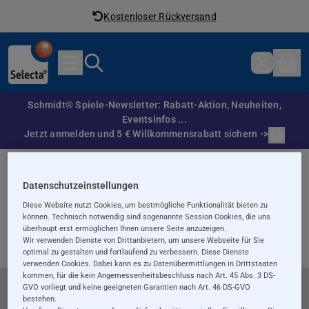
Kostenloser Rückversand
Direkt zum Inhalt
Schmidt® Spiele-Newsletter: Rabatt-Aktion, Neuheiten,
Eventsinfos ...
Jetzt anmelden und 5 € Willkommensrabatt sichern ->
Warenkorb
Datenschutzeinstellungen
Diese Website nutzt Cookies, um bestmögliche Funktionalität bieten zu
können. Technisch notwendig sind sogenannte Session Cookies, die uns
Sie haben keine Artikel im Warenkorb
überhaupt erst ermöglichen Ihnen unsere Seite anzuzeigen.
Klicken Sie
hier
, um den Einkauf fortzusetzen.
Wir verwenden Dienste von Drittanbietern, um unsere Webseite für Sie
optimal zu gestalten und fortlaufend zu verbessern. Diese Dienste
verwenden Cookies. Dabei kann es zu Datenübermittlungen in Drittstaaten
kommen, für die kein Angemessenheitsbeschluss nach Art. 45 Abs. 3 DS-
GVO vorliegt und keine geeigneten Garantien nach Art. 46 DS-GVO
bestehen.