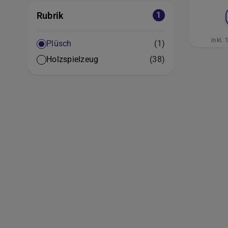
Rubrik
1
inkl.
Artikel
Plüsch
(1)
Artikel
Holzspielzeug
(38)