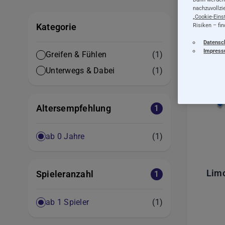
nachzuvollzi
„
Cookie-Eins
Kategorie
Risiken – fi
Datensc
Impres
Artikel
Greifen & Fühlen
(1)
Artikel
Unterwegs & Dabei
(1)
Altersempfehlung
1
Artikel
ab 0 Jahre
(1)
Limo
Spieleranzahl
1
Artikel
ab 1 Spieler
(1)