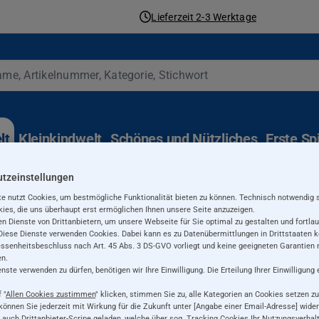
Lieferzeit 2-3 Werktage
lt
Kleinkindwelt
Schönes und Nützliches
Erste Sp
n, Eventsinfos ...
Jetz
tzeinstellungen
e nutzt Cookies, um bestmögliche Funktionalität bieten zu können. Technisch notwendig 
ies, die uns überhaupt erst ermöglichen Ihnen unsere Seite anzuzeigen.
n Dienste von Drittanbietern, um unsere Webseite für Sie optimal zu gestalten und fortla
Diese Dienste verwenden Cookies. Dabei kann es zu Datenübermittlungen in Drittstaaten 
senheitsbeschluss nach Art. 45 Abs. 3 DS-GVO vorliegt und keine geeigneten Garantien n
n.
ste verwenden zu dürfen, benötigen wir Ihre Einwilligung. Die Erteilung Ihrer Einwilligung 
 "
Allen Cookies zustimmen
" klicken, stimmen Sie zu, alle Kategorien an Cookies setzen zu
 können Sie jederzeit mit Wirkung für die Zukunft unter [Angabe einer Email-Adresse] wider
auch Drittanbieter-Scripe geladen, welche über sog. Tracking Cookies Ihr Nutzungsverhal