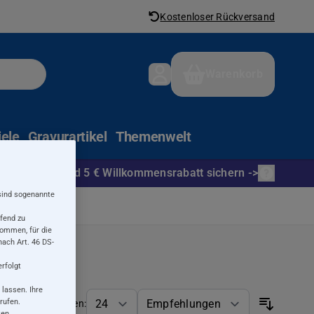
Kostenloser Rückversand
Warenkorb
iele
Gravurartikel
Themenwelt
t anmelden und 5 € Willkommensrabatt sichern ->
sind sogenannte
ufend zu
kommen, für die
ach Art. 46 DS-
erfolgt
 lassen. Ihre
rufen.
Anzeigen:
ten