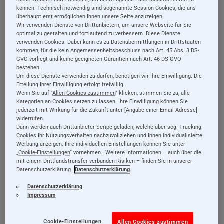
können. Technisch notwendig sind sogenannte Session Cookies, die uns
überhaupt erst ermöglichen Ihnen unsere Seite anzuzeigen.
Wir verwenden Dienste von Drittanbietern, um unsere Webseite für Sie
optimal zu gestalten und fortlaufend zu verbessern. Diese Dienste
verwenden Cookies. Dabei kann es zu Datenübermittlungen in Drittstaaten
kommen, für die kein Angemessenheitsbeschluss nach Art. 45 Abs. 3 DS-
GVO vorliegt und keine geeigneten Garantien nach Art. 46 DS-GVO
bestehen.
Um diese Dienste verwenden zu dürfen, benötigen wir Ihre Einwilligung. Die
Erteilung Ihrer Einwilligung erfolgt freiwillig.
Wenn Sie auf "
Allen Cookies zustimmen
" klicken, stimmen Sie zu, alle
Holzspielzeug
Holzspielzeug
Kategorien an Cookies setzen zu lassen. Ihre Einwilligung können Sie
Memo Kunterbunt,
Bilderschlange,
jederzeit mit Wirkung für die Zukunft unter [Angabe einer Email-Adresse]
widerrufen.
Bild-Paare finden,
Legespiel aus Holz,
Dann werden auch Drittanbieter-Scripe geladen, welche über sog. Tracking
Legespiel aus Holz,
20 Teile
Cookies Ihr Nutzungsverhalten nachzuvollziehen und Ihnen individualisierte
Werbung anzeigen. Ihre individuellen Einstellungen können Sie unter
24,99 €
23,99 €
36 Teile
„
Cookie-Einstellungen
“ vornehmen. Weitere Informationen – auch über die
mit einem Drittlandstransfer verbunden Risiken – finden Sie in unserer
Datenschutzerklärung
Datenschutzerklärung
.
Details
Details
Datenschutzerklärung
inkl. 19% MwSt., exkl.
inkl. 19% MwSt., exkl.
Impressum
Versandkosten
Versandkosten
Cookie-Einstellungen
Allen Cookies zustimmen