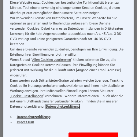
1
Diese Website nutzt Cookies, um bestmögliche Funktionalität bieten zu
Filter
können. Technisch notwendig sind sogenannte Session Cookies, die uns
überhaupt erst ermöglichen Ihnen unsere Seite anzuzeigen.
Wir verwenden Dienste von Drittanbietern, um unsere Webseite für Sie
optimal zu gestalten und fortlaufend zu verbessern. Diese Dienste
verwenden Cookies. Dabei kann es zu Datenübermittlungen in Drittstaaten
40 % Rabatt
33 % Rabatt
kommen, für die kein Angemessenheitsbeschluss nach Art. 45 Abs. 3 DS-
GVO vorliegt und keine geeigneten Garantien nach Art. 46 DS-GVO
bestehen.
Um diese Dienste verwenden zu dürfen, benötigen wir Ihre Einwilligung. Die
Erteilung Ihrer Einwilligung erfolgt freiwillig.
Wenn Sie auf "
Allen Cookies zustimmen
" klicken, stimmen Sie zu, alle
Kategorien an Cookies setzen zu lassen. Ihre Einwilligung können Sie
jederzeit mit Wirkung für die Zukunft unter [Angabe einer Email-Adresse]
widerrufen.
Holzspielzeug
Holzspielzeug
Dann werden auch Drittanbieter-Scripe geladen, welche über sog. Tracking
Steiff: Garderobe mit
Steiff:
Cookies Ihr Nutzungsverhalten nachzuvollziehen und Ihnen individualisierte
Werbung anzeigen. Ihre individuellen Einstellungen können Sie unter
5 Haken, 44 x 19 cm
Garderobenknopf,
„
Cookie-Einstellungen
“ vornehmen. Weitere Informationen – auch über die
6,5 cm
mit einem Drittlandstransfer verbunden Risiken – finden Sie in unserer
Sonderangebot
49,99 €
Sonderangebot
14,99 €
29,99 €
9,99 €
Datenschutzerklärung
Datenschutzerklärung
.
Datenschutzerklärung
Impressum
Details
Details
inkl. 19% MwSt., exkl.
inkl. 19% MwSt., exkl.