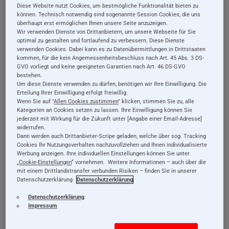
Dein Kind von Geburt an bis ins Kindergartenalter. Sie
Diese Website nutzt Cookies, um bestmögliche Funktionalität bieten zu
können. Technisch notwendig sind sogenannte Session Cookies, die uns
begeistern mit kindgerechtem Design, hohem
überhaupt erst ermöglichen Ihnen unsere Seite anzuzeigen.
Wir verwenden Dienste von Drittanbietern, um unsere Webseite für Sie
Spielspaß und jeder Menge Möglichkeiten, spielend zu
optimal zu gestalten und fortlaufend zu verbessern. Diese Dienste
lernen. Stöbere in unserem Angebot und sichere Dir
verwenden Cookies. Dabei kann es zu Datenübermittlungen in Drittstaaten
kommen, für die kein Angemessenheitsbeschluss nach Art. 45 Abs. 3 DS-
Selecta Holzspielzeug und nützliches Zubehör zum
GVO vorliegt und keine geeigneten Garantien nach Art. 46 DS-GVO
bestehen.
Spielen, Schauen und Spaß haben!
Um diese Dienste verwenden zu dürfen, benötigen wir Ihre Einwilligung. Die
Erteilung Ihrer Einwilligung erfolgt freiwillig.
Wenn Sie auf "
Allen Cookies zustimmen
" klicken, stimmen Sie zu, alle
Baby: 0 bis 12 Monate
Kategorien an Cookies setzen zu lassen. Ihre Einwilligung können Sie
jederzeit mit Wirkung für die Zukunft unter [Angabe einer Email-Adresse]
widerrufen.
Kleinkind: 18 bis 24 Monate (1-2 Jahre)
Dann werden auch Drittanbieter-Scripe geladen, welche über sog. Tracking
Cookies Ihr Nutzungsverhalten nachzuvollziehen und Ihnen individualisierte
Werbung anzeigen. Ihre individuellen Einstellungen können Sie unter
Kleinkind: 24 bis 36 Monate (2-3 Jahre)
„
Cookie-Einstellungen
“ vornehmen. Weitere Informationen – auch über die
mit einem Drittlandstransfer verbunden Risiken – finden Sie in unserer
Datenschutzerklärung
Datenschutzerklärung
.
Kleinkind: Ab 3 Jahre
Datenschutzerklärung
Impressum
2