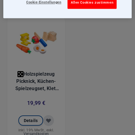
Cookie-Einstellungen
Allen Cookies zustimmen
Filter
Holzspielzeug
Picknick, Küchen-
Spielzeugset, Klett
und
19,99 €
Schneidespielzeug
aus Holz, 13 Teile
Details
inkl. 19% MwSt., exkl.
Versandkosten