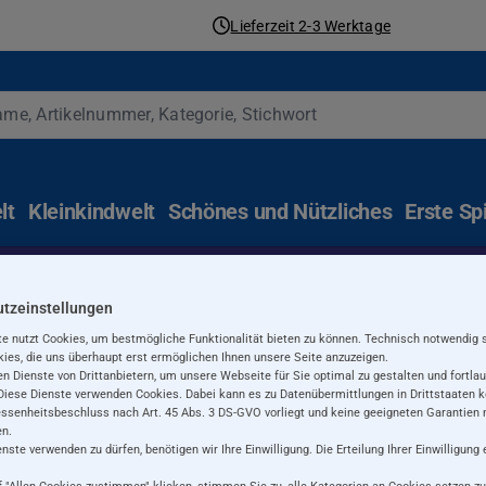
Lieferzeit 2-3 Werktage
lt
Kleinkindwelt
Schönes und Nützliches
Erste Sp
n, Eventsinfos ...
Jetz
tzeinstellungen
e nutzt Cookies, um bestmögliche Funktionalität bieten zu können. Technisch notwendig 
ies, die uns überhaupt erst ermöglichen Ihnen unsere Seite anzuzeigen.
n Dienste von Drittanbietern, um unsere Webseite für Sie optimal zu gestalten und fortla
lz für Babys und Keinki
Diese Dienste verwenden Cookies. Dabei kann es zu Datenübermittlungen in Drittstaaten 
senheitsbeschluss nach Art. 45 Abs. 3 DS-GVO vorliegt und keine geeigneten Garantien n
n.
ste verwenden zu dürfen, benötigen wir Ihre Einwilligung. Die Erteilung Ihrer Einwilligung 
ff Holz. Die langlebigen Spielwaren begleiten Dein Kind von G
 "
Allen Cookies zustimmen
" klicken, stimmen Sie zu, alle Kategorien an Cookies setzen zu