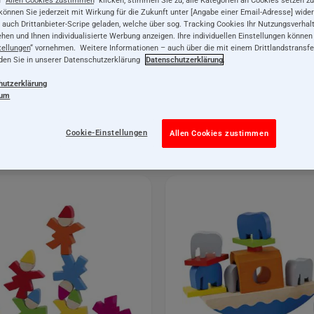
ge Möglichkeiten, spielend zu lernen. Stöbere in unserem An
 können Sie jederzeit mit Wirkung für die Zukunft unter [Angabe einer Email-Adresse] wider
haben!
auch Drittanbieter-Scripe geladen, welche über sog. Tracking Cookies Ihr Nutzungsverhal
ehen und Ihnen individualisierte Werbung anzeigen. Ihre individuellen Einstellungen können
tellungen
“ vornehmen. Weitere Informationen – auch über die mit einem Drittlandstransf
nden Sie in unserer Datenschutzerklärung
Datenschutzerklärung
.
Kleinkind: 18 bis 24 Monate (1-2 Jahre)
hutzerklärung
sum
Cookie-Einstellungen
Allen Cookies zustimmen