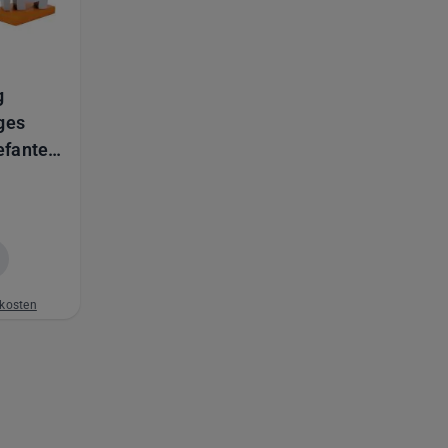
g
iges
efanten
s Holz,
kosten