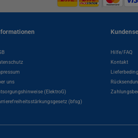
nformationen
Kundense
GB
Hilfe/FAQ
atenschutz
Kontakt
mpressum
Lieferbedin
er uns
Rücksendu
tsorgungshinweise (ElektroG)
Zahlungsbe
rrierefreiheits­stärkungsgesetz (bfsg)