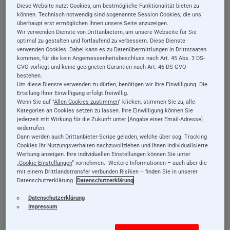
Dein Kind von Geburt an bis ins Kindergartenalter. Sie
Diese Website nutzt Cookies, um bestmögliche Funktionalität bieten zu
können. Technisch notwendig sind sogenannte Session Cookies, die uns
begeistern mit kindgerechtem Design, hohem
überhaupt erst ermöglichen Ihnen unsere Seite anzuzeigen.
Wir verwenden Dienste von Drittanbietern, um unsere Webseite für Sie
Spielspaß und jeder Menge Möglichkeiten, spielend zu
optimal zu gestalten und fortlaufend zu verbessern. Diese Dienste
lernen. Stöbere in unserem Angebot und sichere Dir
verwenden Cookies. Dabei kann es zu Datenübermittlungen in Drittstaaten
kommen, für die kein Angemessenheitsbeschluss nach Art. 45 Abs. 3 DS-
Selecta Holzspielzeug und nützliches Zubehör zum
GVO vorliegt und keine geeigneten Garantien nach Art. 46 DS-GVO
bestehen.
Spielen, Schauen und Spaß haben!
Um diese Dienste verwenden zu dürfen, benötigen wir Ihre Einwilligung. Die
Erteilung Ihrer Einwilligung erfolgt freiwillig.
Wenn Sie auf "
Allen Cookies zustimmen
" klicken, stimmen Sie zu, alle
Baby: 0 bis 12 Monate
Kategorien an Cookies setzen zu lassen. Ihre Einwilligung können Sie
jederzeit mit Wirkung für die Zukunft unter [Angabe einer Email-Adresse]
widerrufen.
Kleinkind: 18 bis 24 Monate (1-2 Jahre)
Dann werden auch Drittanbieter-Scripe geladen, welche über sog. Tracking
Cookies Ihr Nutzungsverhalten nachzuvollziehen und Ihnen individualisierte
Werbung anzeigen. Ihre individuellen Einstellungen können Sie unter
Kleinkind: 24 bis 36 Monate (2-3 Jahre)
„
Cookie-Einstellungen
“ vornehmen. Weitere Informationen – auch über die
mit einem Drittlandstransfer verbunden Risiken – finden Sie in unserer
Datenschutzerklärung
Datenschutzerklärung
.
Kleinkind: Ab 3 Jahre
Datenschutzerklärung
Impressum
1