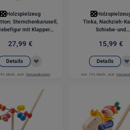
Holzspielzeug
Holzspielzeu
tton: Sternchenkarusell,
Tinka, Nachzieh-Ka
iebefigur mit Klapper
Schiebe-und
geln aus Holz, 20 cm
Nachziehspielzeug
27,99 €
15,99 €
Glöckchen aus Holz,
Details
Details
 19% MwSt., exkl.
Versandkosten
inkl. 19% MwSt., exkl.
Versand