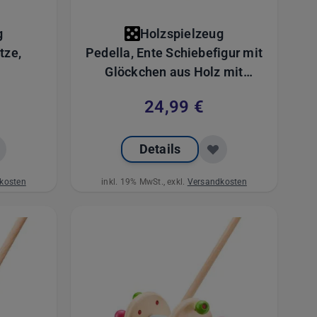
g
Holzspielzeug
tze,
Pedella, Ente Schiebefigur mit
Glöckchen aus Holz mit
 mit
Kunstlerder Füße, 14 cm
24,99 €
 12 cm
Details
kosten
inkl. 19% MwSt., exkl.
Versandkosten