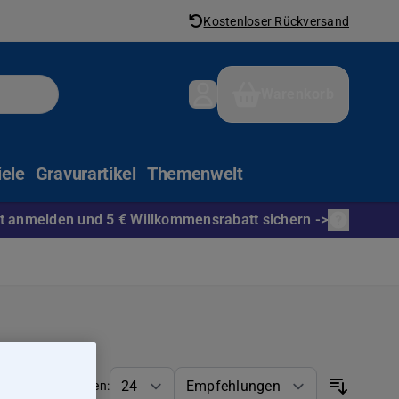
Kostenloser Rückversand
Warenkorb
iele
Gravurartikel
Themenwelt
t anmelden und 5 € Willkommensrabatt sichern ->
Anzeigen: