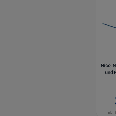
Nico, 
und 
Glöc
inkl.