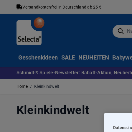
Versandkostenfrei in Deutschland ab 25 €
Direkt zum Inhalt
Suche
Geschenkideen
SALE
NEUHEITEN
Babywe
Schmidt® Spiele-Newsletter: Rabatt-Aktion, Neuheite
Home
/
Kleinkindwelt
Kleinkindwelt
Datenschu