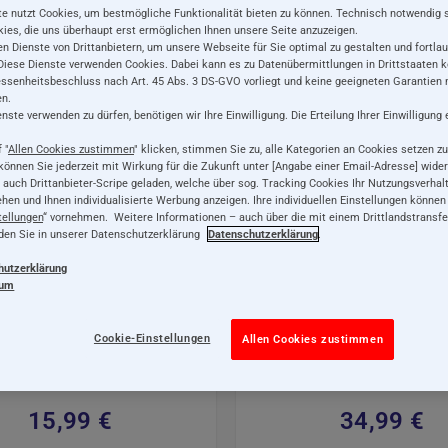
e nutzt Cookies, um bestmögliche Funktionalität bieten zu können. Technisch notwendig 
ies, die uns überhaupt erst ermöglichen Ihnen unsere Seite anzuzeigen.
n Dienste von Drittanbietern, um unsere Webseite für Sie optimal zu gestalten und fortla
Diese Dienste verwenden Cookies. Dabei kann es zu Datenübermittlungen in Drittstaaten 
senheitsbeschluss nach Art. 45 Abs. 3 DS-GVO vorliegt und keine geeigneten Garantien n
n.
ste verwenden zu dürfen, benötigen wir Ihre Einwilligung. Die Erteilung Ihrer Einwilligung 
 "
Allen Cookies zustimmen
" klicken, stimmen Sie zu, alle Kategorien an Cookies setzen zu
 können Sie jederzeit mit Wirkung für die Zukunft unter [Angabe einer Email-Adresse] wider
auch Drittanbieter-Scripe geladen, welche über sog. Tracking Cookies Ihr Nutzungsverhal
ehen und Ihnen individualisierte Werbung anzeigen. Ihre individuellen Einstellungen können
tellungen
“ vornehmen. Weitere Informationen – auch über die mit einem Drittlandstransf
nden Sie in unserer Datenschutzerklärung
Datenschutzerklärung
.
hutzerklärung
sum
Holzspielzeug
Holzspielzeu
Cookie-Einstellungen
Allen Cookies zustimmen
pino, Nachzieh-Esel,
Tulips Garten: Nachzi
Schiebe-und
mit Plüschfigur Tulip, 
chziehspielzeug mit
und Nachziehspielze
15,99 €
34,99 €
kchen aus Holz, 13 cm
Holz, 21 cm