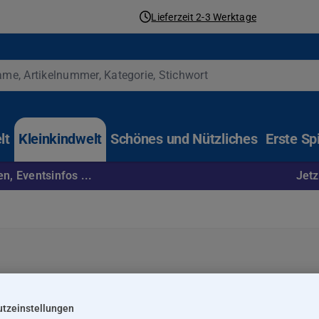
Lieferzeit 2-3 Werktage
lt
Kleinkindwelt
Schönes und Nützliches
Erste Sp
n, Eventsinfos ...
Jetz
tzeinstellungen