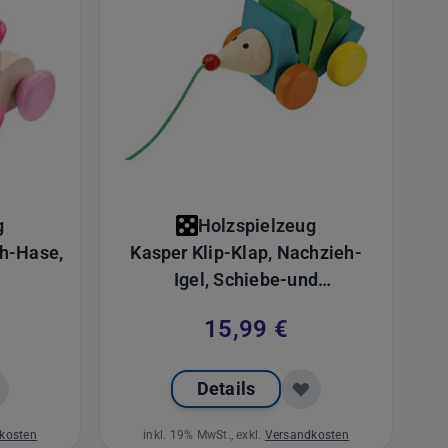
g
Holzspielzeug
h-Hase,
Kasper Klip-Klap, Nachzieh-
Igel, Schiebe-und
 mit
Nachziehspielzeug aus Holz,
15,99 €
 13 cm
16 cm
Details
kosten
inkl. 19% MwSt., exkl.
Versandkosten