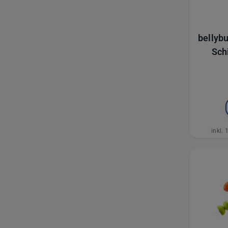
bellybu
Sch
Ku
inkl.