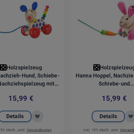
Holzspielzeug
Holzspielzeu
Nachzieh-Hund, Schiebe-
Hanna Hoppel, Nachzie
Nachziehspielzeug mit
Schiebe-und
kchen aus Holz, 12 cm
Nachziehspielzeug
15,99 €
15,99 €
Glöckchen aus Holz,
Details
Details
 19% MwSt., exkl.
Versandkosten
inkl. 19% MwSt., exkl.
Versand