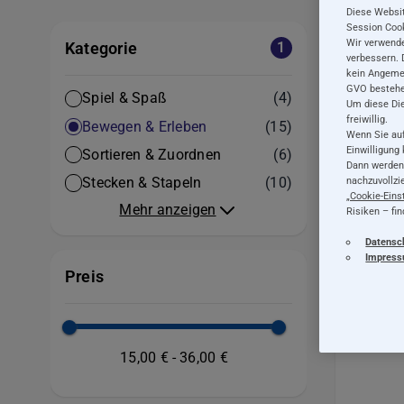
Diese Websit
Session Cook
Wir verwende
Kategorie
1
verbessern. 
kein Angemes
GVO bestehe
Artikel
Spiel & Spaß
(4)
Um diese Dien
freiwillig.
Artikel
Bewegen & Erleben
(15)
Wenn Sie auf
Einwilligung
Artikel
Sortieren & Zuordnen
(6)
Dann werden 
Artikel
Stecken & Stapeln
(10)
nachzuvollzi
„
Cookie-Eins
Mehr anzeigen
Risiken – fi
Datensc
Impres
Preis
Pe
15,00 €
-
36,00 €
Na
Glöc