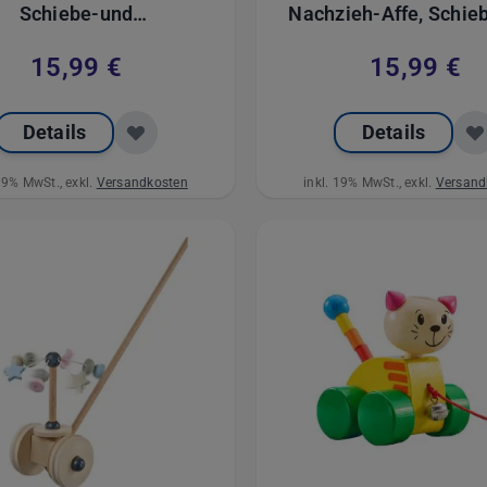
Schiebe-und
Nachzieh-Affe, Schie
chziehspielzeug mit
Nachziehspielzeug
15,99 €
15,99 €
kchen aus Holz, 13 cm
Glöckchen aus Holz,
Details
Details
 19% MwSt., exkl.
Versandkosten
inkl. 19% MwSt., exkl.
Versand