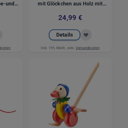
be-und
mit Glöckchen aus Holz mit
 mit
Kunstlerder Füße, 14 cm
24,99 €
 11 cm
Details
kosten
inkl. 19% MwSt., exkl.
Versandkosten