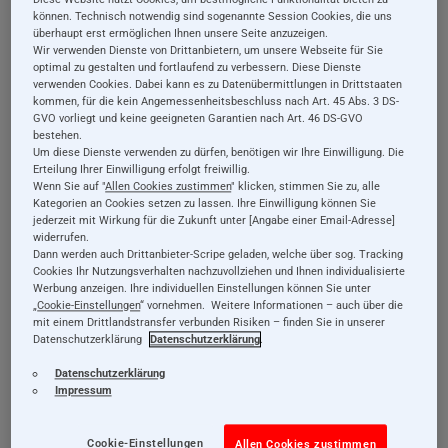
können. Technisch notwendig sind sogenannte Session Cookies, die uns
überhaupt erst ermöglichen Ihnen unsere Seite anzuzeigen.
Wir verwenden Dienste von Drittanbietern, um unsere Webseite für Sie
optimal zu gestalten und fortlaufend zu verbessern. Diese Dienste
verwenden Cookies. Dabei kann es zu Datenübermittlungen in Drittstaaten
kommen, für die kein Angemessenheitsbeschluss nach Art. 45 Abs. 3 DS-
GVO vorliegt und keine geeigneten Garantien nach Art. 46 DS-GVO
bestehen.
Um diese Dienste verwenden zu dürfen, benötigen wir Ihre Einwilligung. Die
Erteilung Ihrer Einwilligung erfolgt freiwillig.
Wenn Sie auf "
Allen Cookies zustimmen
" klicken, stimmen Sie zu, alle
Holzspielzeug
Holzspielzeug
Kategorien an Cookies setzen zu lassen. Ihre Einwilligung können Sie
Memo Kunterbunt,
Bilderschlange,
jederzeit mit Wirkung für die Zukunft unter [Angabe einer Email-Adresse]
widerrufen.
Bild-Paare finden,
Legespiel aus Holz,
Dann werden auch Drittanbieter-Scripe geladen, welche über sog. Tracking
Legespiel aus Holz,
20 Teile
Cookies Ihr Nutzungsverhalten nachzuvollziehen und Ihnen individualisierte
Werbung anzeigen. Ihre individuellen Einstellungen können Sie unter
24,99 €
23,99 €
36 Teile
„
Cookie-Einstellungen
“ vornehmen. Weitere Informationen – auch über die
mit einem Drittlandstransfer verbunden Risiken – finden Sie in unserer
Datenschutzerklärung
Datenschutzerklärung
.
Details
Details
Datenschutzerklärung
inkl. 19% MwSt., exkl.
inkl. 19% MwSt., exkl.
Impressum
Versandkosten
Versandkosten
Cookie-Einstellungen
Allen Cookies zustimmen