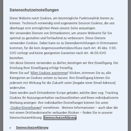
Datenschutzeinstellungen
Diese Website nutzt Cookies, um bestmögliche Funktionalität bieten zu
können. Technisch notwendig sind sogenannte Session Cookies, die uns
überhaupt erst ermöglichen Ihnen unsere Seite anzuzeigen.
Wir verwenden Dienste von Drittanbietern, um unsere Webseite für Sie
optimal zu gestalten und fortlaufend zu verbessern. Diese Dienste
verwenden Cookies. Dabei kann es zu Datenübermittlungen in Drittstaaten
kommen, für die kein Angemessenheitsbeschluss nach Art. 45 Abs. 3 DS-
GVO vorliegt und keine geeigneten Garantien nach Art. 46 DS-GVO
Holzspielzeug
Holzspielzeug
bestehen.
Um diese Dienste verwenden zu dürfen, benötigen wir Ihre Einwilligung. Die
Labirinto, knifflige
Lollivella,
Erteilung Ihrer Einwilligung erfolgt freiwillig.
Kugelbahn mit
Zahnradspiel,
Wenn Sie auf "
Allen Cookies zustimmen
" klicken, stimmen Sie zu, alle
verschiedenen Teile
Motorikspielzeug aus
Kategorien an Cookies setzen zu lassen. Ihre Einwilligung können Sie
jederzeit mit Wirkung für die Zukunft unter [Angabe einer Email-Adresse]
39,99 €
19,99 €
aus Holz, 16 Teile
Holz, 17,5 cm
widerrufen.
Dann werden auch Drittanbieter-Scripe geladen, welche über sog. Tracking
Cookies Ihr Nutzungsverhalten nachzuvollziehen und Ihnen individualisierte
Details
Details
Werbung anzeigen. Ihre individuellen Einstellungen können Sie unter
„
Cookie-Einstellungen
“ vornehmen. Weitere Informationen – auch über die
inkl. 19% MwSt., exkl.
inkl. 19% MwSt., exkl.
mit einem Drittlandstransfer verbunden Risiken – finden Sie in unserer
Versandkosten
Versandkosten
Datenschutzerklärung
Datenschutzerklärung
.
Datenschutzerklärung