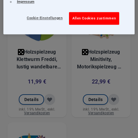
Impressum
Cookie-Einstellungen
Allen Cookies zustimmen
Holzspielzeug
Holzspielzeug
Klettwurm Freddi,
Minitivity,
lustig wandelbare
Motorikspielzeug mit
Klettfigur,
Glöckchen aus Holz
11,99 €
22,99 €
Klettspielzeug aus
mit Klettverschluss,
Holz, 16 cm
14 cm
Details
Details
inkl. 19% MwSt., exkl.
inkl. 19% MwSt., exkl.
Versandkosten
Versandkosten